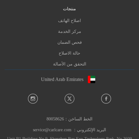
منتجات
اصلاح الهاتف
Jumbo Service Center Sharjah
مركز الخدمة
Near NMC Royal Hospital, Al Zahra street, N
الاتجاه
ear clock tower, Rolla, Sharjah |
فحص الضمان
الهاتف:
+971-67310941
حالة الاصلاح
ساعات:ساعات الاسبوع
التحقق من الأصالة
علامة تجارية: Infinix,TECNO,itel
معلومات خطأ في التعليق
United Arab Emirates
الخط الساخن：
80058626
البريد الإلكتروني：
service@carlcare.com
Unit B1 Building No.9, Shenzhen Bay Eco-Technology Park, No.3609