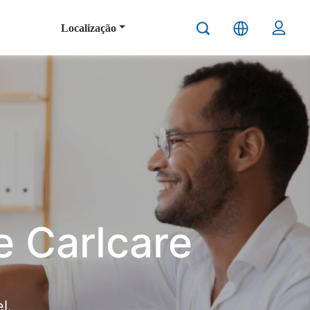
Localização
e Carlcare
l.