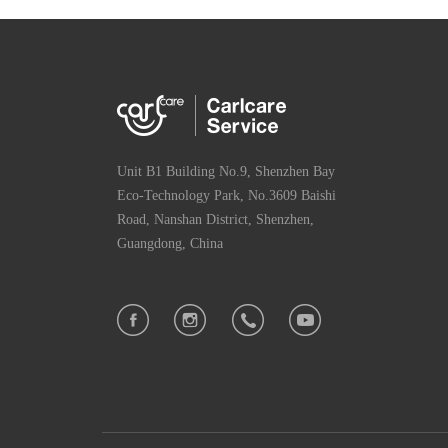
Unit B1 Building No.9, Shenzhen Bay
Eco-Technology Park, No.3609 Baishi
Road, Nanshan District, Shenzhen,
Guangdong, China