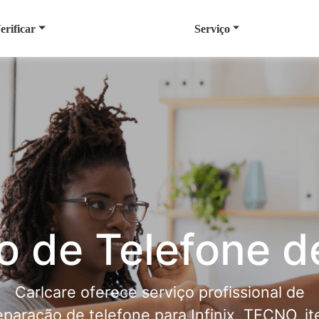
erificar
Serviço
 de Telefone d
Carlcare oferece serviço profissional de
eparação de telefone para Infinix, TECNO, ite