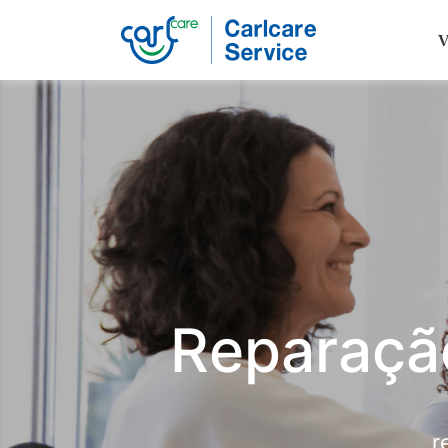
V
Carlcare
Phone
repair
Reparação
r