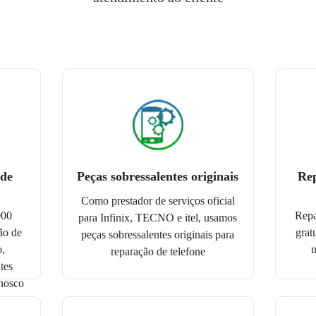
 de
Peças sobressalentes originais
Rep
Como prestador de serviços oficial
000
Repa
para Infinix, TECNO e itel, usamos
ão de
grat
peças sobressalentes originais para
o,
n
reparação de telefone
tes
onosco