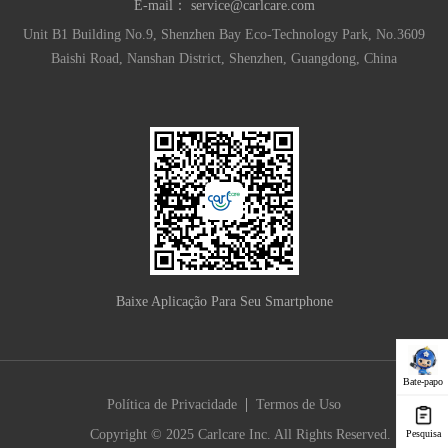
E-mail：
service@carlcare.com
Unit B1 Building No.9, Shenzhen Bay Eco-Technology Park, No.3609
Baishi Road, Nanshan District, Shenzhen, Guangdong, China
Baixe Aplicação Para Seu Smartphone
Bate-papo
|
Política de Privacidade
Termos de Uso
Copyright © 2025 Carlcare Inc. All Rights Reserved.
Pesquisa