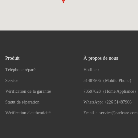
Produit
À propos de nous
Téléphone réparé
Hotline：
Service
51487906（Mobile Phone）
Vérification de la garantie
73597628（Home Appliance
Statut de réparation
WhatsApp: +226 51487906
Vérification d'authenticité
Email：
service@carlcare.com