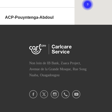
ACP-Pouyntenga-Abdoul
Grand Marché Coté Est. Non l
oin de la Station Petrofa,Sur
l'alignement de L'agence com
merciale de Telmob, Pouynten
ga, BF. |
Direction
Téléphone:
+226-70237221
Non loin de IB Bank, Zaaca Project,
Heures:Heures de la semaine
Avenue de la Grande Mosque, Rue Song
Naaba, Ouagadougou
Marque du service: Infinix,TEC
NO,itel