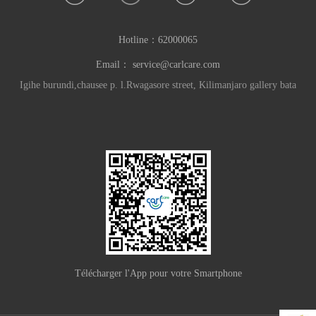
Hotline：
62000065
Email：
service@carlcare.com
Igihe burundi,chausee p. l.Rwagasore street, Kilimanjaro gallery bata
Télécharger l'App pour votre Smartphone