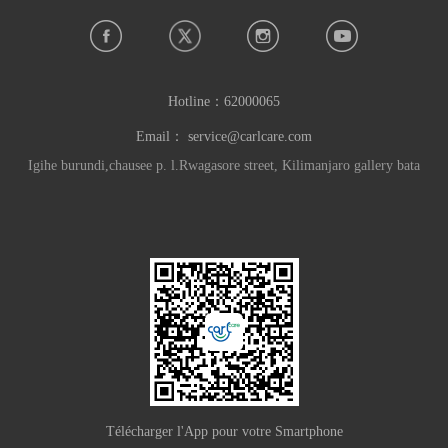
Hotline：
62000065
Email：
service@carlcare.com
Igihe burundi,chausee p. l.Rwagasore street, Kilimanjaro gallery bata
Télécharger l'App pour votre Smartphone