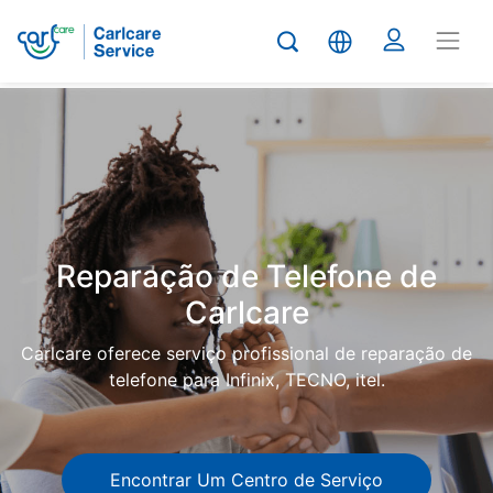
Carlcare
Phone
repair
Reparação de Telefone de
Carlcare
Carlcare oferece serviço profissional de reparação de
telefone para Infinix, TECNO, itel.
Encontrar Um Centro de Serviço