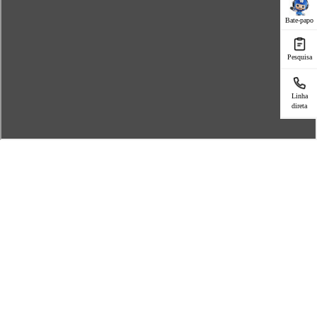
Bate-papo
Pesquisa
Linha
direta
SERVIÇO PARA
Reparação de Telefone
Centro de serviço
Verificação da garantia