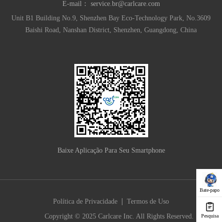
E-mail：
service.br@carlcare.com
Unit B1 Building No.9, Shenzhen Bay Eco-Technology Park, No.3609
Baishi Road, Nanshan District, Shenzhen, Guangdong, China
Baixe Aplicação Para Seu Smartphone
Bate-papo
|
Política de Privacidade
Termos de Uso
Copyright © 2025 Carlcare Inc. All Rights Reserved.
Pesquisa