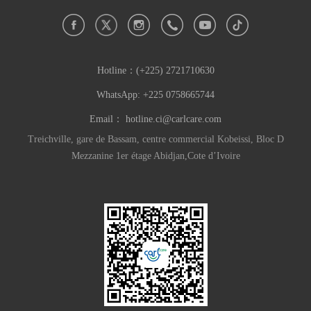
Hotline：
(+225) 2721710630
WhatsApp: +225 0758665744
Email：
hotline.ci@carlcare.com
Treichville, gare de Bassam, centre commercial Kobeissi, Bloc D
Mezzanine 1er étage Abidjan,Cote d’Ivoire