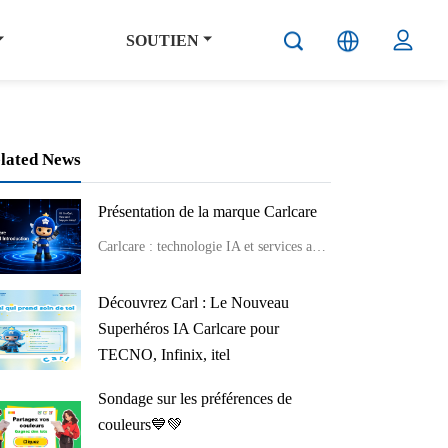
SOUTIEN
lated News
Présentation de la marque Carlcare
Carlcare : technologie IA et services après-vente professionnels avec bienveillance.
Découvrez Carl : Le Nouveau
Superhéros IA Carlcare pour
TECNO, Infinix, itel
Rencontrez Carl, votre superhéros Carlcare ! Assistant IA pour support TECNO, Infinix, itel. Découvrez Carl aujourd'hui !
Sondage sur les préférences de
couleurs💙💚