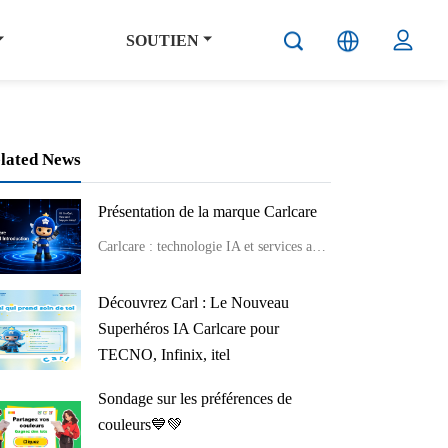
SOUTIEN
lated News
Présentation de la marque Carlcare
Carlcare : technologie IA et services après-vente professionnels avec bienveillance.
Découvrez Carl : Le Nouveau
Superhéros IA Carlcare pour
TECNO, Infinix, itel
Rencontrez Carl, votre superhéros Carlcare ! Assistant IA pour support TECNO, Infinix, itel. Découvrez Carl aujourd'hui !
Sondage sur les préférences de
couleurs💙💚