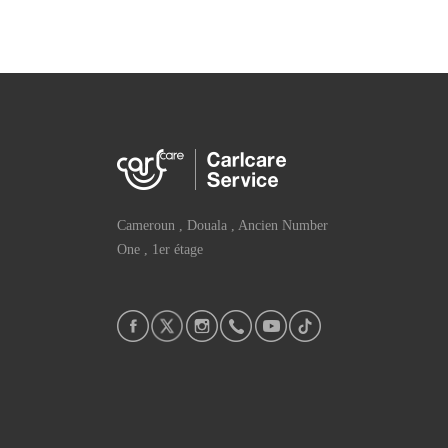
Cameroun , Douala , Ancien Number
One , 1er étage