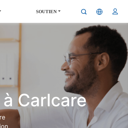
SOUTIEN
 à Carlcare
re
ion