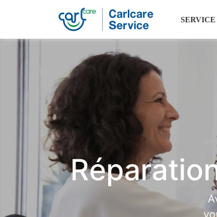
SERVICE
Carlcare
Phone
repair
Réparation
A
vo