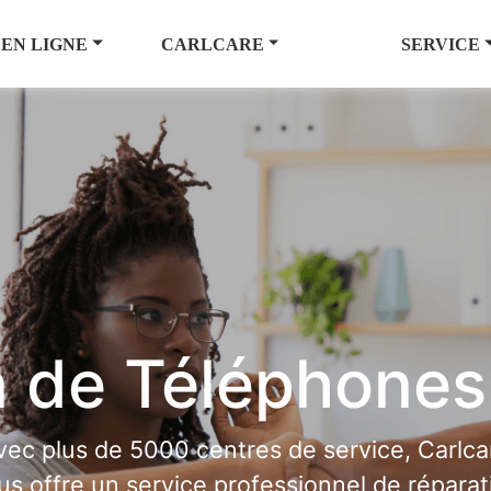
 EN LIGNE
CARLCARE
SERVICE
 de Téléphones
vec plus de 5000 centres de service, Carlca
us offre un service professionnel de réparat