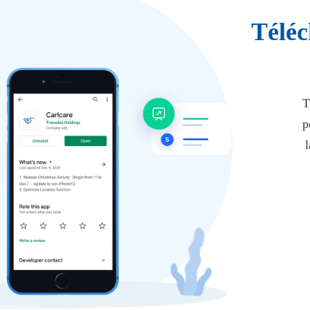
Téléc
T
p
l