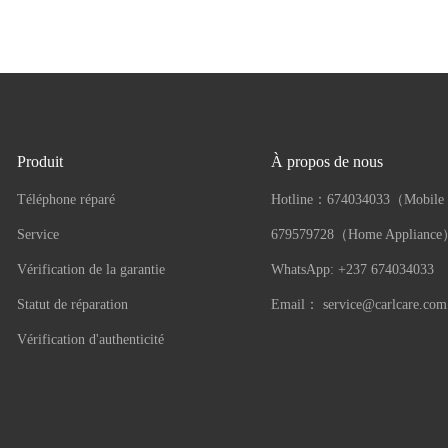
Produit
À propos de nous
Téléphone réparé
Hotline：
674034033（Mobile
Service
679579728（Home Applianc
Vérification de la garantie
WhatsApp: +237 674034033
Statut de réparation
Email：
service@carlcare.com
Vérification d'authenticité