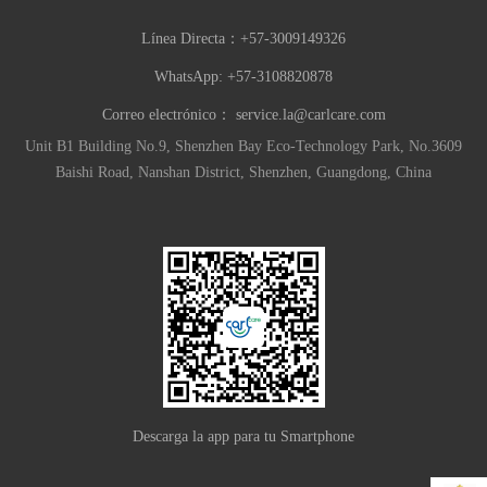
Línea Directa：
+57-3009149326
WhatsApp: +57-3108820878
Correo electrónico：
service.la@carlcare.com
Unit B1 Building No.9, Shenzhen Bay Eco-Technology Park, No.3609
Baishi Road, Nanshan District, Shenzhen, Guangdong, China
Descarga la app para tu Smartphone