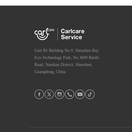
Unit B1 Building No.9, Shenzhen Bay
Eco-Technology Park, No.3609 Baishi
Road, Nanshan District, Shenzhen,
Guangdong, China