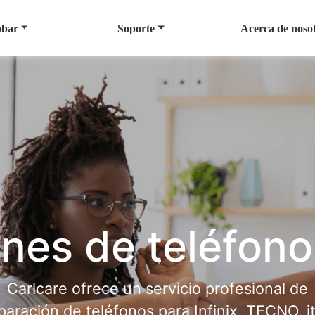
bar
Soporte
Acerca de noso
nes de teléfono
Carlcare ofrece un servicio profesional de
paración de teléfonos para Infinix, TECNO, it