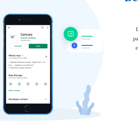
D
pa
e