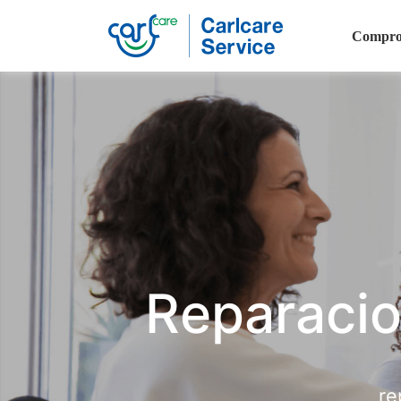
Compro
Carlcare
Phone
repair
Reparacio
re