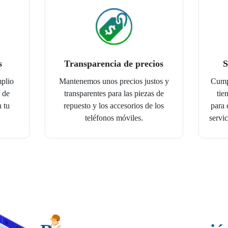
s
Transparencia de precios
S
mplio
Mantenemos unos precios justos y
Cumpl
 de
transparentes para las piezas de
tie
n tu
repuesto y los accesorios de los
para 
teléfonos móviles.
servic