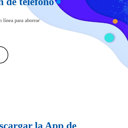
 de teléfono
 línea para ahorrar
scargar la App de