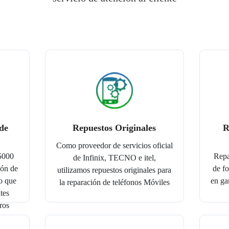
de
Repuestos Originales
R
Como proveedor de servicios oficial
 5000
Repa
de Infinix, TECNO e itel,
ión de
de fo
utilizamos repuestos originales para
o que
en gar
la reparación de teléfonos Móviles
tes
ros