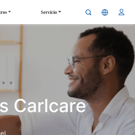
tros
Servicio
s Carlcare
el.