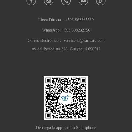
Línea Directa：
+593-963365539
WhatsApp: +593 998232756
Correo electrónico：
service.la@carlcare.com
Av del Periodista 328, Guayaquil 090512
Descarga la app para tu Smartphone