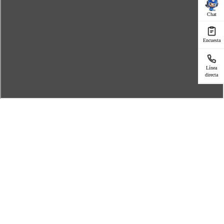
Chat
Encuesta
Línea
directa
Servicio para
Reparación de teléfonos
Centros de Servicio
Comprobación de garantía