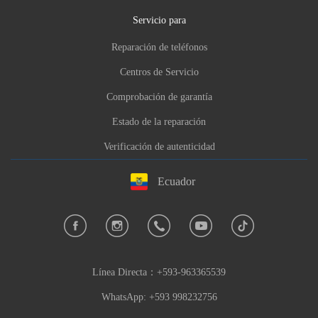
CarlCare Service Center GYE
Servicio para
Av. Del Periodista 328, Guayaquil 090512 |
Reparación de teléfonos
Direction
Centros de Servicio
Phone:
+593-998232756
Comprobación de garantía
Hours:Weekday Hours
Estado de la reparación
Brand: Infinix,TECNO,itel
Información sobre el error en los comentarios
Verificación de autenticidad
Ecuador
Línea Directa：
+593-963365539
WhatsApp: +593 998232756