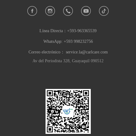
Línea Directa：
+593-963365539
WhatsApp: +593 998232756
Correo electrónico：
service.la@carlcare.com
Av del Periodista 328, Guayaquil 090512