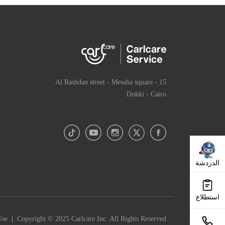
15 Al Rashdan street - Mesaha square -
Dokki - Cairo
الدردشة
استطلاع
|
Use
Copyright © 2025 Carlcare Inc. All Rights Reserved.