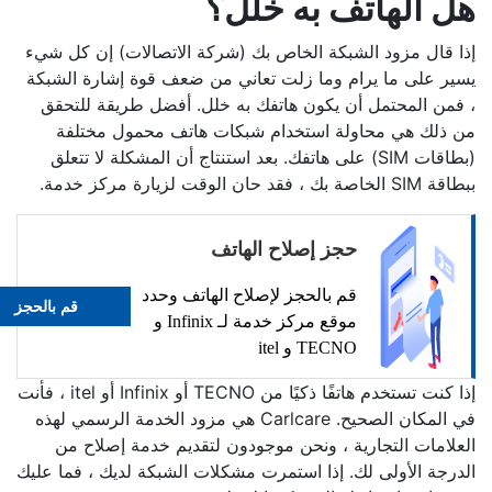
هل الهاتف به خلل؟
إذا قال مزود الشبكة الخاص بك (شركة الاتصالات) إن كل شيء
يسير على ما يرام وما زلت تعاني من ضعف قوة إشارة الشبكة
، فمن المحتمل أن يكون هاتفك به خلل. أفضل طريقة للتحقق
من ذلك هي محاولة استخدام شبكات هاتف محمول مختلفة
(بطاقات SIM) على هاتفك. بعد استنتاج أن المشكلة لا تتعلق
ببطاقة SIM الخاصة بك ، فقد حان الوقت لزيارة مركز خدمة.
حجز إصلاح الهاتف
قم بالحجز لإصلاح الهاتف وحدد
قم بالحجز
موقع مركز خدمة لـ Infinix و
TECNO و itel
إذا كنت تستخدم هاتفًا ذكيًا من TECNO أو Infinix أو itel ، فأنت
في المكان الصحيح. Carlcare هي مزود الخدمة الرسمي لهذه
العلامات التجارية ، ونحن موجودون لتقديم خدمة إصلاح من
الدرجة الأولى لك. إذا استمرت مشكلات الشبكة لديك ، فما عليك