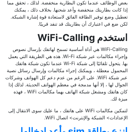
بعض الوظائف عندما تكون البطارية منخفضة. لذلك ، تحقق مما
إذا كانت بطاريتك منخفضة وأعد شحنها. بخلاف ذلك ، يمكنك
تعطيل وضع توفير الطاقة الفائق لاستعادة قوة إشارة الشبكة.
لكن ضع في اعتبارك أن بطاريتك قد تنفد قريبًا.
استخدم WiFi-Calling
WiFi-Calling هي أداة أساسية تسمح لهاتفك بإرسال نصوص
وإجراء مكالمات عبر شبكة Wi-Fi. هذه هي الطريقة التي يعمل
بها. يتحول تلقائيًا إلى شبكة Wi-Fi عندما تكون شبكة هاتفك
المحمول معطلة ، ويمكنك إجراء مكالمات وإرسال رسائل نصية
عبر شبكة WiFi. على الرغم من عدم دعم كل الهواتف وشركات
الجوال لها ، إلا أنها مدمجة في معظم الهواتف الحديثة. لذلك إذا
كان هاتفك ومشغل شبكة الهاتف بهما مكالمات WiFi ، فهذه
ميزة لك.
لتمكين مكالمات WiFi على هاتفك ، ما عليك سوى الانتقال إلى
الإعدادات> الشبكة والإنترنت> اتصال WiFi.
انزع بطاقة sim وأعد إدخالها