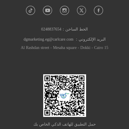
الخط الساخن：
0248837654
البريد الإلكتروني：
dgmarketing.eg@carlcare.com
15 Al Rashdan street - Mesaha square - Dokki - Cairo
حمل التطبيق للهاتف الذكي الخاص بك