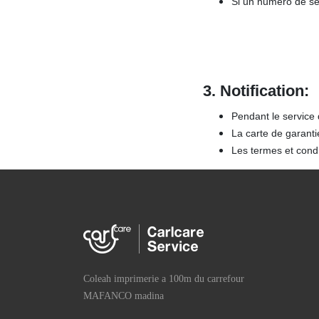
Si un numéro de sér
3.
Notification:
Pendant le service 
La carte de garanti
Les termes et condi
Coleah imprimerie a 100m du carrefour
MAFANCO madina