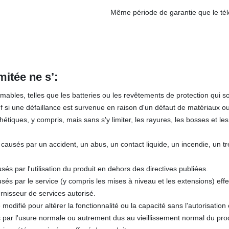
Même période de garantie que le té
mitée ne s’
:
bles, telles que les batteries ou les revêtements de protection qui s
uf si une défaillance est survenue en raison d'un défaut de matériaux ou
iques, y compris, mais sans s'y limiter, les rayures, les bosses et les
ausés par un accident, un abus, un contact liquide, un incendie, un t
 par l'utilisation du produit en dehors des directives publiées.
s par le service (y compris les mises à niveau et les extensions) eff
urnisseur de services autorisé.
 modifié pour altérer la fonctionnalité ou la capacité sans l'autorisation 
par l'usure normale ou autrement dus au vieillissement normal du prod