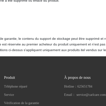
ie a été supprimé ou effacé du produit.
de garantie, le contenu du support de stockage peut être supprimé et 
e est réservée au premier acheteur du produit uniquement et n'est pas 
tions ci-dessus s'appliquent uniquement aux produits itel vendus sur le 
Produit
À propos de nous
Téléphone réparé
Hotline：
625651784
Service
Email：
service@carlcare.com
Vérification de la garantie