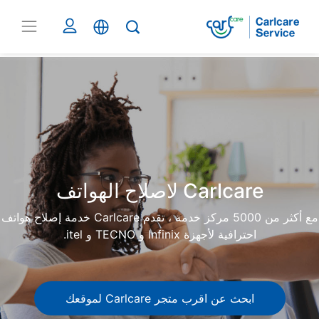
Carlcare
Phone
repair
Carlcare لاصلاح الهواتف
مع أكثر من 5000 مركز خدمة ، تقدم Carlcare خدمة إصلاح هواتف
احترافية لأجهزة Infinix و TECNO و itel.
ابحث عن اقرب متجر Carlcare لموقعك