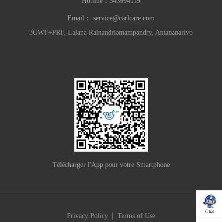
Hotline：
343994119
Email：
service@carlcare.com
3GWF+PRF, Lalana Rainandriamampandry, Antananarivo
Télécharger l'App pour votre Smartphone
Chat
|
Privacy Policy
Terms of Use