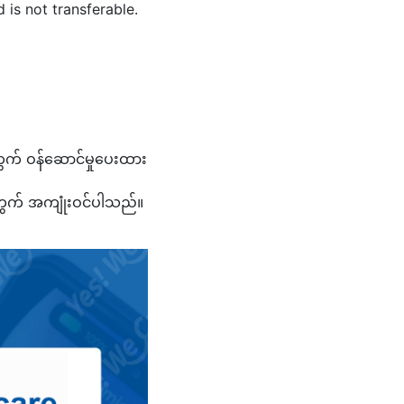
 is not transferable.
က် ဝန်ဆောင်မှုပေးထား
အတွက် အကျုံးဝင်ပါသည်။