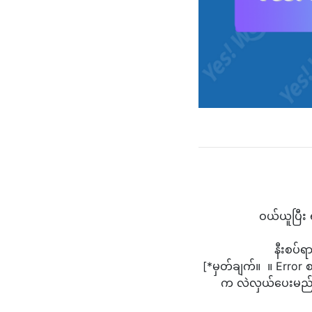
ဝယ်ယူပြီး 
နီးစပ်ရ
[*မှတ်ချက်။ ။ Error 
က လဲလှယ်ပေးမည် မဟ