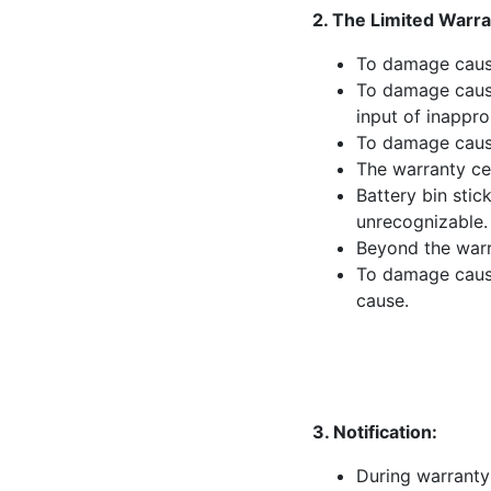
2. The Limited Warra
To damage cause
To damage cause
input of inappro
To damage caus
The warranty cer
Battery bin stic
unrecognizable.
Beyond the warr
To damage caused
cause.
3. Notification:
During warranty