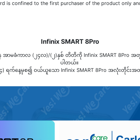
d is confined to the first purchaser of the product only and
Infinix SMART 8Pro
ေ အာမခံကာလ (၂၄လ)/(၂)နှစ် တိတိကို Infinix SMART 8Pro အတွ
ပါတယ်။
၂၄) ရက်နေ့မှစ၍ ဝယ်ယူသော Infinix SMART 8Pro အလုံးတိုင်း