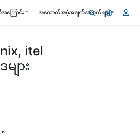
ဏီအကြောင်း
အထောက်အပံ့အချက်အလက်များ
ix, itel
ဒများ
ths