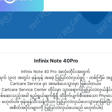
Infinix Note 40Pro
Infinix Note 40 Pro အလုံးတိုင်းအတွက်
ရက် (၉၀) အတွင်း ဖုန်းမှန် အခမဲ့ ပြုပြင်လဲလှယ်ခွင့် - တစ်ကြိမ် အခ
Carlcare Service မှာ အာမခံပေးသွားမှာ ဖြစ်ပါတယ်။
ာ Carlcare Service Center တိုင်းမှာ သွားရောက်ပြုပြင်လဲလှယ်နို
စစ်ဆေးသည့်အခါ ရည်ရွယ်ချက်ရှိရှိ ထိခိုက်ပျက်စီးစေသော Physic
ုတ်ပါ။ ဖုန်းမှန်သီးသန့်ကိုသာ ပြုပြင်လဲလှယ်ပေးသွားမှာဖြစ်ပြီ
အစိတ်အပိုင်းများကို ပြုပြင်လဲလှယ်ပေးမည် မဟုတ်ပါ။]