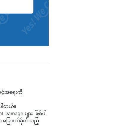
ွင့်အရေးကို
င်ပါတယ်။
al Damage များ ဖြစ်ပါ
း အခြားထိခိုက်သည့်