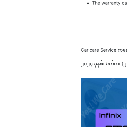
The warranty car
Carlcare Service ကန
၂၀၂၄ ခုနှစ်၊ မတ်လ၊ (