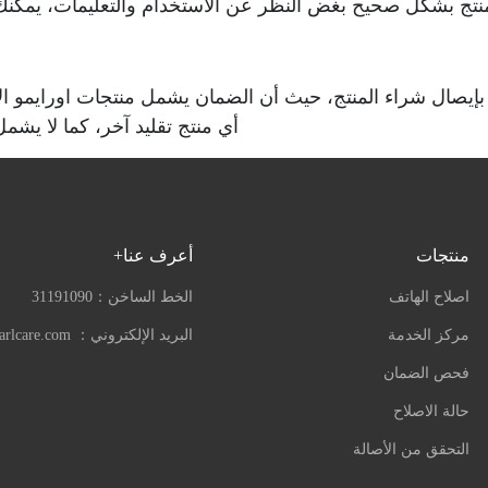
منتج بشكل صحيح بغض النظر عن الاستخدام والتعليمات، يمكنك ا
 بإيصال شراء المنتج، حيث أن الضمان يشمل منتجات اورايمو ا
أي منتج تقليد آخر، كما لا يشم
منتجات
أعرف عنا+
اصلاح الهاتف
الخط الساخن：
31191090
مركز الخدمة
البريد الإلكتروني：
arlcare.com
فحص الضمان
حالة الاصلاح
التحقق من الأصالة