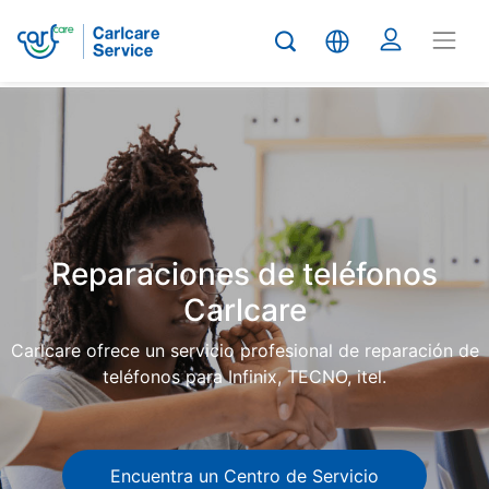
Carlcare
Phone
repair
Reparaciones de teléfonos
Carlcare
Carlcare ofrece un servicio profesional de reparación de
teléfonos para Infinix, TECNO, itel.
Encuentra un Centro de Servicio