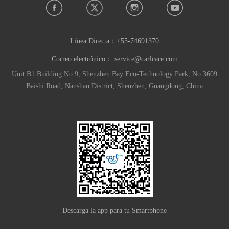
Línea Directa：
+55-74691370
Correo electrónico：
service@carlcare.com
Unit B1 Building No.9, Shenzhen Bay Eco-Technology Park, No.3609
Baishi Road, Nanshan District, Shenzhen, Guangdong, China
Descarga la app para tu Smartphone