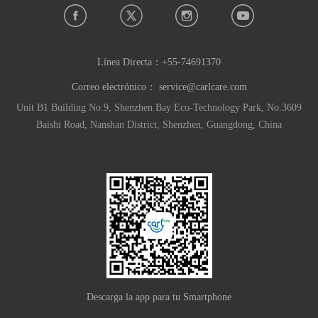
Línea Directa：
+55-74691370
Correo electrónico：
service@carlcare.com
Unit B1 Building No.9, Shenzhen Bay Eco-Technology Park, No.3609
Baishi Road, Nanshan District, Shenzhen, Guangdong, China
Descarga la app para tu Smartphone