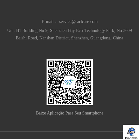
E-mail：
service@carlcare.com
Unit B1 Building No.9, Shenzhen Bay Eco-Technology Park, No.3609
Baishi Road, Nanshan District, Shenzhen, Guangdong, China
Baixe Aplicação Para Seu Smartphone
Bate-papo