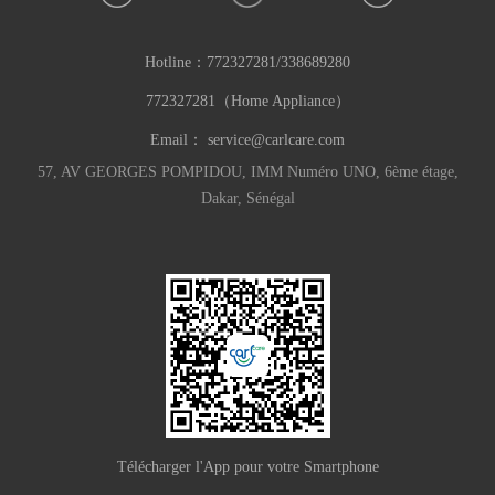
Hotline：
772327281/338689280
772327281（Home Appliance）
Email：
service@carlcare.com
57, AV GEORGES POMPIDOU, IMM Numéro UNO, 6ème étage,
Dakar, Sénégal
Télécharger l'App pour votre Smartphone