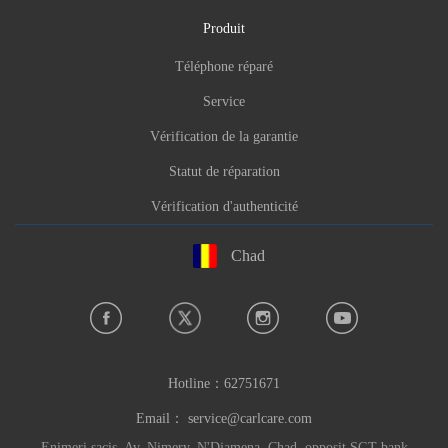
شارع mobutou |
Direction
Produit
Téléphone:
+235-66296219
Téléphone réparé
Heures:Heures de la semaine
Service
Marque du service: Infinix,TECNO,itel
Informations sur l'erreur signalée
Vérification de la garantie
Statut de réparation
Vérification d'authenticité
Chad
Hotline：
62751671
Email：
service@carlcare.com
Enimeri sacis, Av. Nimery, N'Djamena, Chad. opposit SGT bank