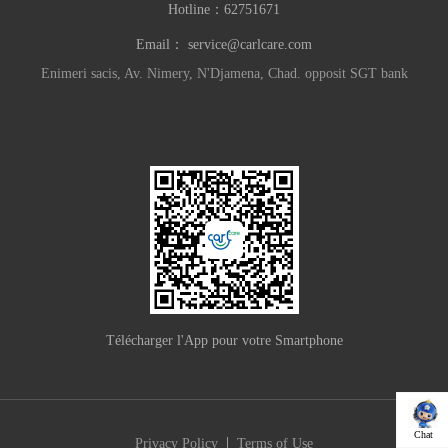
Hotline：
62751671
Email：
service@carlcare.com
Enimeri sacis, Av. Nimery, N'Djamena, Chad. opposit SGT bank
Télécharger l'App pour votre Smartphone
Chat
|
Privacy Policy
Terms of Use