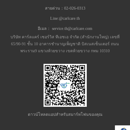
สายด่วน：
02-026-0313
Line:@carlcare.th
อีเมล：
service.th@carlcare.com
บริษัท คาร์ลแคร์ เซอร์วิส ทีเอชเอ จำกัด (สำนักงานใหญ่) เลขที่
65/90-91 ชั้น 10 อาคารชำนาญเพ็ญชาติ บิสเนสเซ็นเตอร์ ถนน
พระราม9 แขวงห้วยขวาง เขตห้วยขวาง กทม 10310
ดาวน์โหลดแอปสำหรับสมาร์ทโฟนของคุณ