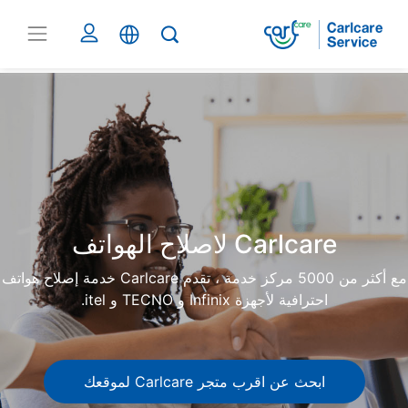
Carlcare
Phone
repair
Carlcare لاصلاح الهواتف
مع أكثر من 5000 مركز خدمة ، تقدم Carlcare خدمة إصلاح هواتف
احترافية لأجهزة Infinix و TECNO و itel.
ابحث عن اقرب متجر Carlcare لموقعك