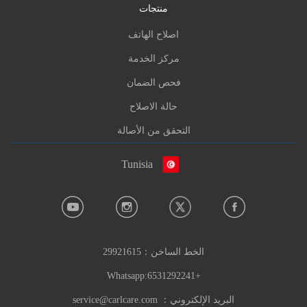
منتجات
اصلاح الهاتف
مركز الخدمة
فحص الضمان
حالة الاصلاح
التحقق من الأصالة
Tunisia
الخط الساخن：
29921615
+6531292241:Whatsapp
البريد الإلكتروني：
service@carlcare.com