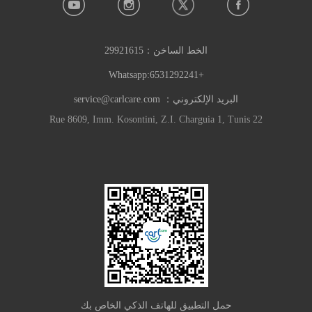
الخط الساخن：
29921615
+6531292241:Whatsapp
البريد الإلكتروني：
service@carlcare.com
22 Rue 8609, Imm. Kosontini, Z.I. Charguia 1, Tunis
حمل التطبيق للهاتف الذكي الخاص بك