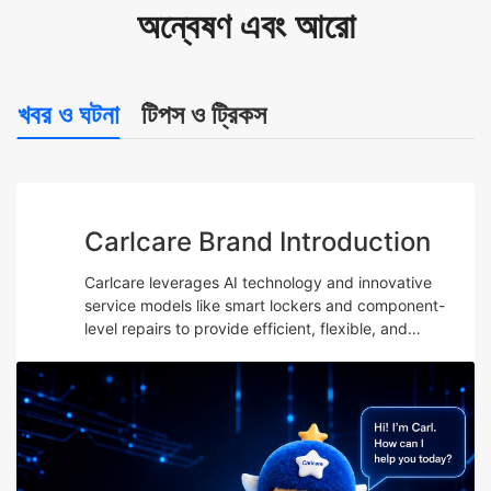
অন্বেষণ এবং আরো
খবর ও ঘটনা
টিপস ও ট্রিকস
Carlcare Brand Introduction
Carlcare leverages AI technology and innovative
service models like smart lockers and component-
level repairs to provide efficient, flexible, and
professional after-sales services while emphasizing
talent development and maintaining a user-centric
“Yes, W