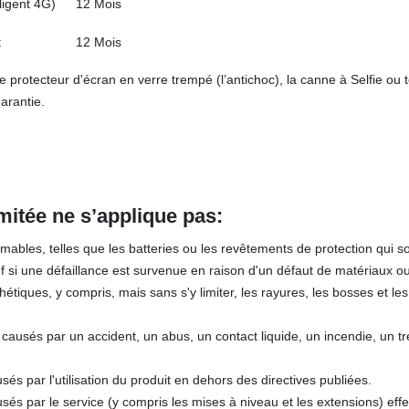
lligent 4G)
12 Mois
t
12 Mois
 protecteur d'écran en verre trempé (l’antichoc), la canne à Selfie ou 
arantie.
imitée ne
s’applique pa
s
:
bles, telles que les batteries ou les revêtements de protection qui s
uf si une défaillance est survenue en raison d'un défaut de matériaux ou
iques, y compris, mais sans s'y limiter, les rayures, les bosses et les
ausés par un accident, un abus, un contact liquide, un incendie, un t
 par l'utilisation du produit en dehors des directives publiées.
s par le service (y compris les mises à niveau et les extensions) eff