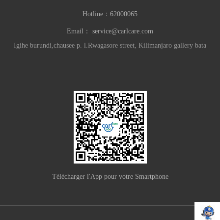
Hotline：
62000065
Email：
service@carlcare.com
Igihe burundi,chausee p. l.Rwagasore street, Kilimanjaro gallery bata
Télécharger l'App pour votre Smartphone