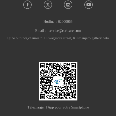
Hotline：
62000065
Email：
service@carlcare.com
Igihe burundi,chausee p. l.Rwagasore street, Kilimanjaro gallery bata
Télécharger l'App pour votre Smartphone