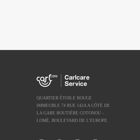
QUARTIER ÉTOILE ROUGE
IMMEUBLE 74 RUE 142A A CÔTÉ DE
LA GARE ROUTIÈRE COTONOU -
LOMÉ, BOULEVARD DE L'EUROPE.