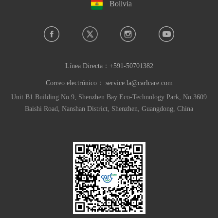
Bolivia
Línea Directa：
+591-50701382
Correo electrónico：
service.la@carlcare.com
Unit B1 Building No.9, Shenzhen Bay Eco-Technology Park, No.3609
Baishi Road, Nanshan District, Shenzhen, Guangdong, China