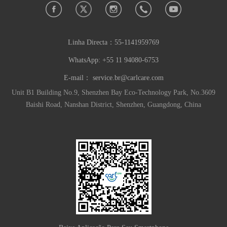
Linha Directa：
55-1141959769
WhatsApp: +55 11 94080-6753
E-mail：
service.br@carlcare.com
Unit B1 Building No.9, Shenzhen Bay Eco-Technology Park, No.3609
Baishi Road, Nanshan District, Shenzhen, Guangdong, China