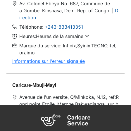
Av. Colonel Ebeya No. 687, Commune de l
a Gombe, Kinshasa, Dem. Rep. of Congo. |
D
irection
Téléphone:
+243-833413351
Heures:Heures de la semaine
Marque du service: Infinix,Syinix,TECNO,itel,
oraimo
Informations sur l'erreur signalée
Carlcare-Mbuji-Mayi
Avenue de l'universite, Q/Minkoka, N.12, ref:R
ond point Etoile ,Marche Bakwadianga, sur b
atement Quin Bondo Dibindi |
Direction
Téléphone:
+243-845095858
Heures:Heures de la semaine