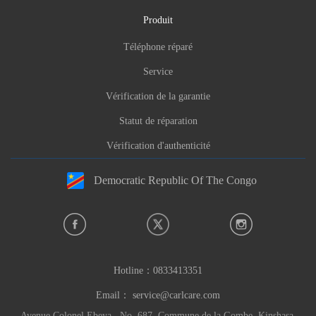
Marque du service: Carlcare,Infinix,Syinix,TE
Produit
CNO,itel,oraimo
Téléphone réparé
Informations sur l'erreur signalée
Service
Vérification de la garantie
Statut de réparation
Vérification d'authenticité
Democratic Republic Of The Congo
Hotline：
0833413351
Email：
service@carlcare.com
Avenue Colonel Ebeya , No. 687, Commune de la Gombe, Kinshasa,