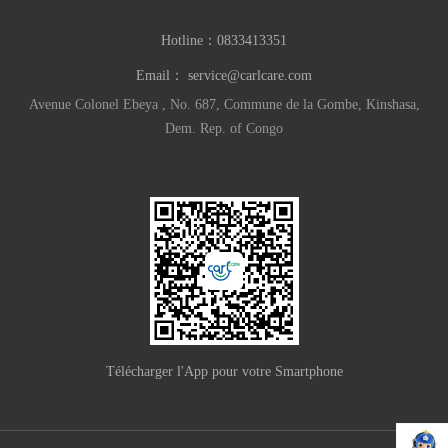
Hotline：
0833413351
Email：
service@carlcare.com
Avenue Colonel Ebeya , No. 687, Commune de la Gombe, Kinshasa,
Dem. Rep. of Congo
Télécharger l'App pour votre Smartphone