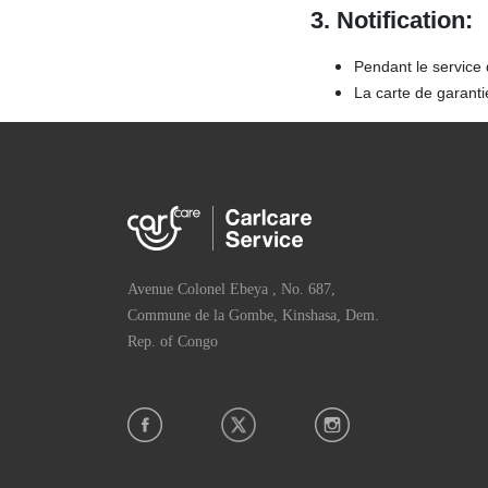
3. Notification:
Pendant le service 
La carte de garanti
Avenue Colonel Ebeya , No. 687,
Commune de la Gombe, Kinshasa, Dem.
Rep. of Congo