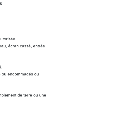
s
utorisée.
eau, écran cassé, entrée
é.
irés ou endommagés ou
emblement de terre ou une