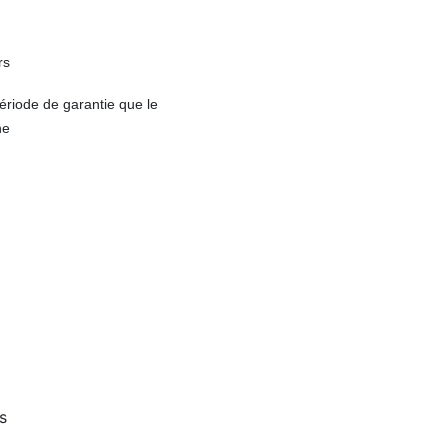
rs
riode de garantie que le
ne
s