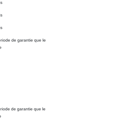
is
is
is
iode de garantie que le
e
iode de garantie que le
e