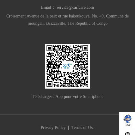
Email：
service@carlcare.com
Croisement Avenue de la paix et rue bakoukouya, No. 49, Commune de
moungali, Brazzaville, The Republic of Congo
Télécharger l'App pour votre Smartphone
Chat
|
Privacy Policy
Terms of Use