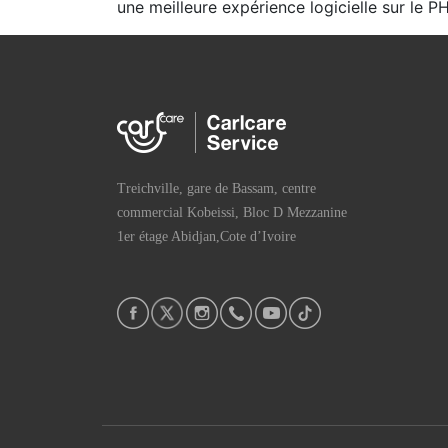
une meilleure expérience logicielle sur le
Treichville, gare de Bassam, centre
commercial Kobeissi, Bloc D Mezzanine
1er étage Abidjan,Cote d’Ivoire