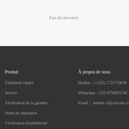
Pas de données.
Produit
À propos de nous
Téléphone réparé
Hotline：
(+225) 2721710630
Service
WhatsApp: +225 0758665744
Vérification de la garantie
Email：
hotline.ci@carlcare.
Statut de réparation
Vérification d'authenticité