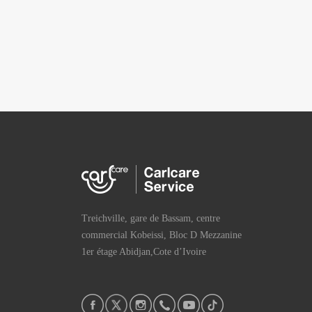
Treichville, gare de Bassam, centre
commercial Kobeissi, Bloc D Mezzanine
1er étage Abidjan,Cote d’Ivoire